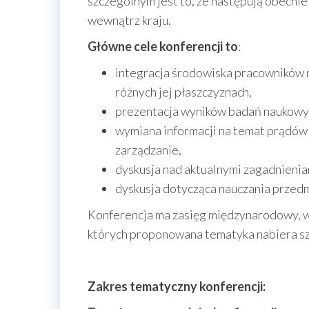
szczególnym jest to, że następują obecnie
wewnątrz kraju.
Główne cele konferencji to
:
integracja środowiska pracowników 
różnych jej płaszczyznach,
prezentacja wyników badań naukowych
wymiana informacji na temat prądów 
zarządzanie,
dyskusja nad aktualnymi zagadnieniam
dyskusja dotycząca nauczania przedm
Konferencja ma zasięg międzynarodowy, w 
których proponowana tematyka nabiera s
Zakres tematyczny konferencji: