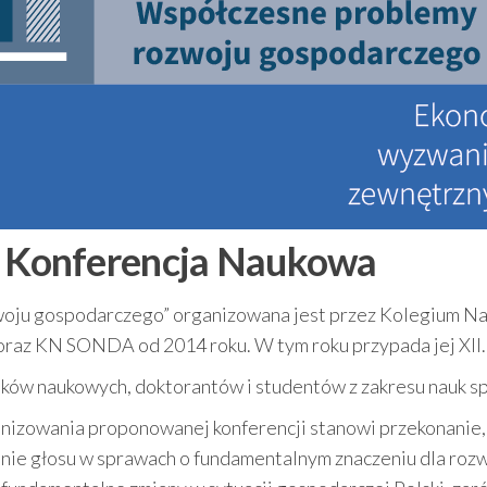
 Konferencja Naukowa
oju gospodarczego” organizowana jest przez Kolegium Na
 oraz KN SONDA od 2014 roku. W tym roku przypada jej XII. 
ów naukowych, doktorantów i studentów z zakresu nauk spo
nizowania proponowanej konferencji stanowi przekonanie,
ranie głosu w sprawach o fundamentalnym znaczeniu dla ro