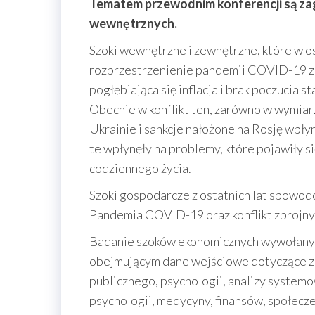
Tematem przewodnim konferencji są za
wewnętrznych.
Szoki wewnętrzne i zewnętrzne, które w os
rozprzestrzenienie pandemii COVID-19 za
pogłębiająca się inflacja i brak poczucia 
Obecnie w konflikt ten, zarówno w wymiar
Ukrainie i sankcje nałożone na Rosję wpł
te wpłynęły na problemy, które pojawiły si
codziennego życia.
Szoki gospodarcze z ostatnich lat spowodo
Pandemia COVID-19 oraz konflikt zbrojny 
Badanie szoków ekonomicznych wywołanych 
obejmującym dane wejściowe dotyczące zar
publicznego, psychologii, analizy systemo
psychologii, medycyny, finansów, społecz