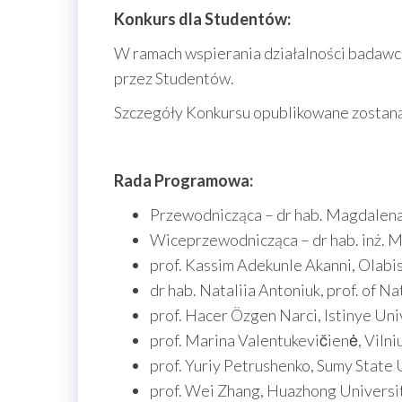
Konkurs dla Studentów:
W ramach wspierania działalności badawc
przez Studentów.
Szczegóły Konkursu opublikowane zostaną 
Rada Programowa:
Przewodnicząca – dr hab. Magdalena 
Wiceprzewodnicząca – dr hab. inż. Ma
prof. Kassim Adekunle Akanni, Olabi
dr hab. Nataliia Antoniuk, prof. of 
prof. Hacer Özgen Narci, Istinye Univ
prof. Marina Valentukevičienė, Vilni
prof. Yuriy Petrushenko, Sumy State 
prof. Wei Zhang, Huazhong Universit