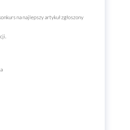
nkurs na najlepszy artykuł zgłoszony
ji.
ka