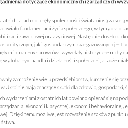
gadnienia dotyczące ekonomicznych i zarządczych wyz
tatnich latach dotknęły społeczności świata niosą za sobą w
chwiało fundamentami życia społecznego, w tym gospodarcz
stabilizacji zawodowej oraz życiowej. Następnie doszło do k
ze politycznym, jak i gospodarczym zaangażowanych jest p
ynęły m.in. na ceny surowców i wywołały historyczne ruchy 
ę w globalnym handlu i działalności społecznej, a także miał
wały zamrożenie wielu przedsiębiorstw, kurczenie się prze
w Ukrainie mają znaczące skutki dla zdrowia, gospodarki, 
wydarzeniami z ostatnich lat powinno opierać się na pode
ządzania, ekonomii klasycznej, ekonomii behawioralnej, e
wej. Dzięki temu możliwe jest rozważenie szoków z punktu 
eństwa.