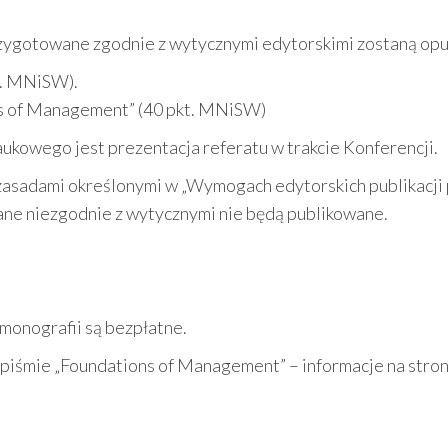
rzygotowane zgodnie z wytycznymi edytorskimi zostaną op
t. MNiSW).
s of Management” (40 pkt. MNiSW)
kowego jest prezentacja referatu w trakcie Konferencji.
zasadami określonymi w „Wymogach edytorskich publikacji p
ane niezgodnie z wytycznymi nie będą publikowane.
 monografii są bezpłatne.
opiśmie „Foundations of Management” – informacje na stro