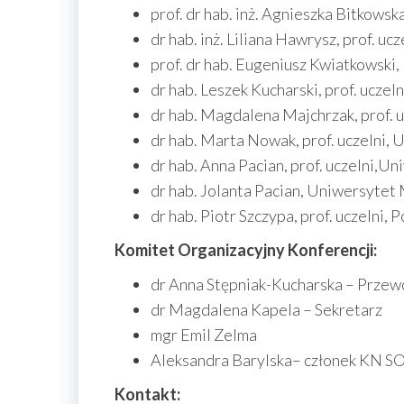
prof. dr hab. inż. Agnieszka Bitkows
dr hab. inż. Liliana Hawrysz, prof. u
prof. dr hab. Eugeniusz Kwiatkowski
dr hab. Leszek Kucharski, prof. uczel
dr hab. Magdalena Majchrzak, prof. 
dr hab. Marta Nowak, prof. uczelni
dr hab. Anna Pacian, prof. uczelni,
dr hab. Jolanta Pacian, Uniwersytet
dr hab. Piotr Szczypa, prof. uczelni,
Komitet Organizacyjny Konferencji:
dr Anna Stępniak-Kucharska – Przew
dr Magdalena Kapela – Sekretarz
mgr Emil Zelma
Aleksandra Barylska– członek KN 
Kontakt: