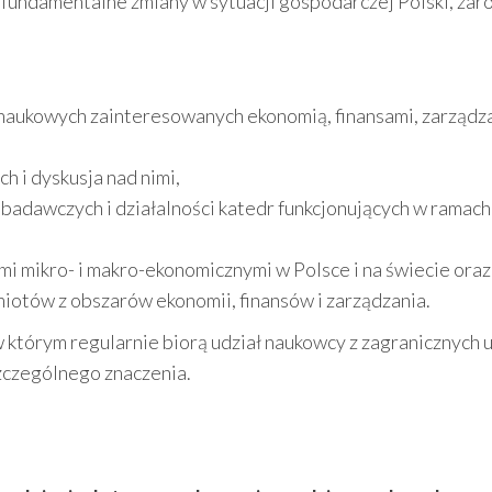
 fundamentalne zmiany w sytuacji gospodarczej Polski, zaró
naukowych zainteresowanych ekonomią, finansami, zarządz
 i dyskusja nad nimi,
badawczych i działalności katedr funkcjonujących w ramach
i mikro- i makro-ekonomicznymi w Polsce i na świecie oraz 
iotów z obszarów ekonomii, finansów i zarządzania.
którym regularnie biorą udział naukowcy z zagranicznych u
zczególnego znaczenia.