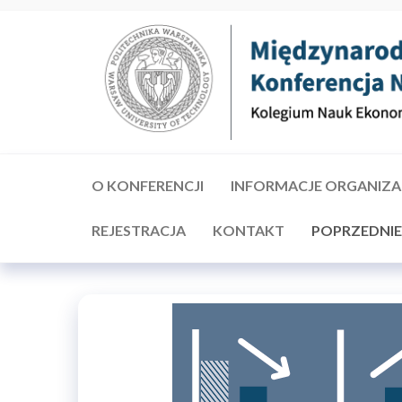
Przejdź
do
treści
MIĘDZYNARODOWA
KNEiS –
Politechnika
KONFERENCJA
Warszawska
O KONFERENCJI
INFORMACJE ORGANIZA
Filia w
NAUKOWA
Płocku
REJESTRACJA
KONTAKT
POPRZEDNIE