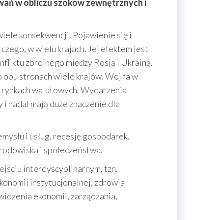
wań w obliczu szoków zewnętrznych i
iele konsekwencji. Pojawienie się i
ego, w wielu krajach. Jej efektem jest
onfliktu zbrojnego między Rosją i Ukrainą.
o obu stronach wiele krajów. Wojna w
na rynkach walutowych. Wydarzenia
y i nadal mają duże znaczenie dla
mysłu i usług, recesję gospodarek.
środowiska i społeczeństwa.
jściu interdyscyplinarnym, tzn.
konomii instytucjonalnej, zdrowia
widzenia ekonomii, zarządzania,