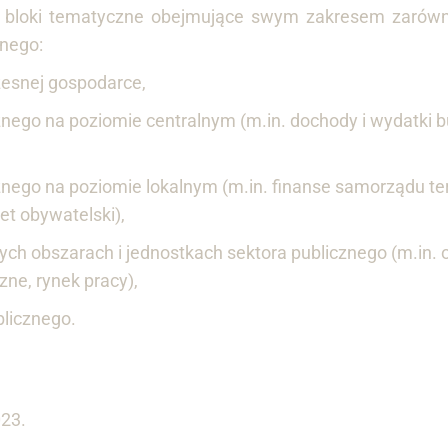
bloki tematyczne obejmujące swym zakresem zarówno
znego:
zesnej gospodarce,
cznego na poziomie centralnym (m.in. dochody i wydatki 
cznego na poziomie lokalnym (m.in. finanse samorządu ter
et obywatelski),
ych obszarach i jednostkach sektora publicznego (m.in. 
ne, rynek pracy),
blicznego.
023.