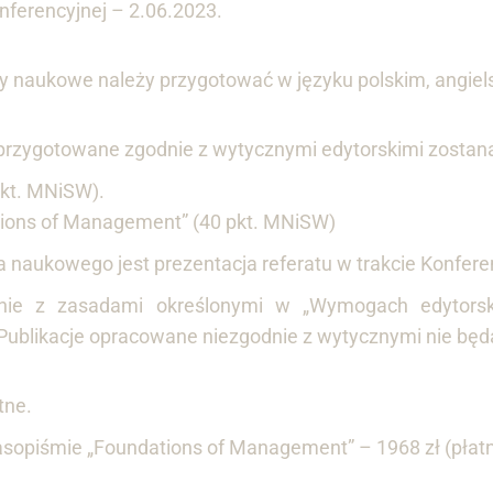
nferencyjnej – 2.06.2023.
ły naukowe należy przygotować w języku polskim, angiels
i przygotowane zgodnie z wytycznymi edytorskimi zostan
pkt. MNiSW).
ons of Management” (40 pkt. MNiSW)
aukowego jest prezentacja referatu w trakcie Konferen
nie z zasadami określonymi w „Wymogach edytorskic
 Publikacje opracowane niezgodnie z wytycznymi nie bę
tne.
zasopiśmie „Foundations of Management” – 1968 zł (płat